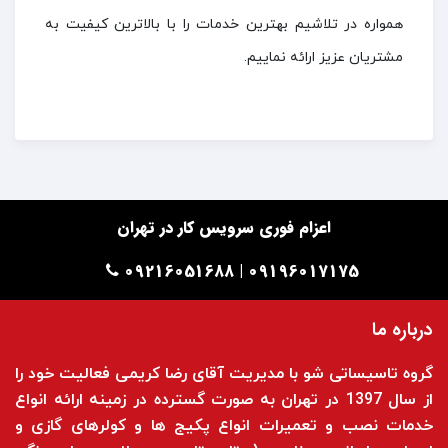
همواره در تلاشیم بهترین خدمات را با بالاترین کیفیت به
مشتریان عزیز ارائه نماییم.
اعزام فوری سرویس کار در تهران
09196017175 | 09216051688
درباره ما
گروه تاسیساتی شو با مدیریت آقای رضا کریمی فعالیت خود را
از سال 1397 در تهران به صورت گسترده در زمینه ارائه انواع
خدمات نصب و تعمیرات انواع پکیج ها و کولرهای گازی و