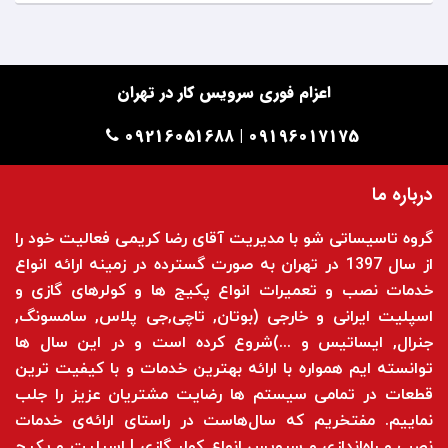
اعزام فوری سرویس کار در تهران
09196017175 | 09216051688
درباره ما
گروه تاسیساتی شو با مدیریت آقای رضا کریمی فعالیت خود را
از سال 1397 در تهران به صورت گسترده در زمینه ارائه انواع
خدمات نصب و تعمیرات انواع پکیج ها و کولرهای گازی و
اسپلیت ایرانی و خارجی (بوتان, تاچی,جی پلاس, سامسونگ,
جنرال, ایساتیس و ...)شروع کرده است و در این سال ها
توانسته ایم همواره با ارائه بهترین خدمات و با کیفیت ترین
قطعات در تمامی سیستم ها رضایت مشتریان عزیز را جلب
نماییم. مفتخریم که سال‌هاست در راستای ارائه‌ی خدمات
نصب و راه‌اندازی و سرویس انواع کولر گازی | اسپلیت و پکیج